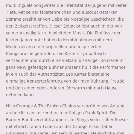
multilinguale Songwriter die Intensität der Jugend mit reifer
Tiefe. Mit seiner facettenreichen und ausdrucksstarken
Stimme erzählt er von Liebe bis Nostalgie Geschichten, die
den Zeitgeist treffen. Dieser Zeitgeist lebt auch in der von
seiner Akustikgitarre begleiteten Musik. Die Einflüsse der
letzten Jahrzehnte haben in Kombinationen mit dem
Modernen zu einer originellen und inspirierten
Klangsprache gefunden. Leo Karters sympathisch
verträumte und durch eine Vielzahl bisheriger Konzerte in
ganz NRW gefestigte Bühnenpräsenz hüllt die Performance
in ein Tuch der Authentizität. Leo Karter bietet eine
einmalige Konzerterfahrung von der man Rührung, Freude
und den einen oder anderen Ohrwurm mit nach Hause
nehmen kann.
Nico Courage & The Broken Chains versprühen von Anfang
an herrlich ansteckenden, feinfühligen Punk-Spirit. Die
Bonner Band vereint träumerische Songs voller stiller Poesie
mit ehrlich-rauen Tönen aus der Grunge-Ecke. Dabei
umkreisen ihre Lieder ein Gefühl warmer Melancholie, mal