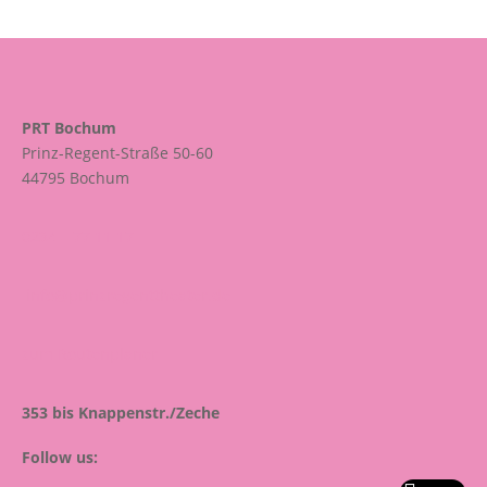
PRT Bochum
Prinz-Regent-Straße 50-60
44795 Bochum
0234 – 77 11 17
info@prinzregenttheater.de
zum Routenplaner
353 bis Knappenstr./Zeche
Follow us: