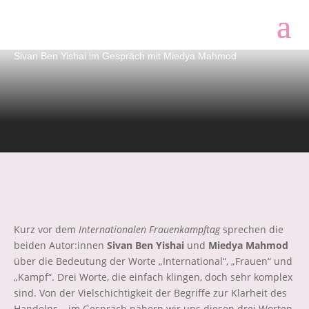
International?! Frauen?!
Kampf?!
Sivan Ben Yishai im Gespräch mit Miedya Mahmod
Kurz vor dem
Internationalen Frauenkampftag
sprechen die
beiden Autor:innen
Sivan Ben Yishai
und
Miedya Mahmod
über die Bedeutung der Worte „International“, „Frauen“ und
„Kampf“. Drei Worte, die einfach klingen, doch sehr komplex
sind. Von der Vielschichtigkeit der Begriffe zur Klarheit des
Handelns – im Gespräch nähern wir uns diesen drei Worten