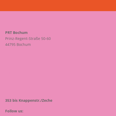
PRT Bochum
Prinz-Regent-Straße 50-60
44795 Bochum
0234 – 77 11 17
info@prinzregenttheater.de
zum Routenplaner
353 bis Knappenstr./Zeche
Follow us: