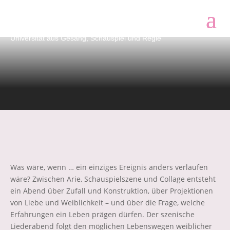
Hätte-Hätte-Bernoulli-Kette
Szenischer Liederabend von Studierenden der Folkwang
Universität aus Gesang, Schauspiel und Regie
Was wäre, wenn … ein einziges Ereignis anders verlaufen
wäre? Zwischen Arie, Schauspielszene und Collage entsteht
ein Abend über Zufall und Konstruktion, über Projektionen
von Liebe und Weiblichkeit – und über die Frage, welche
Erfahrungen ein Leben prägen dürfen. Der szenische
Liederabend folgt den möglichen Lebenswegen weiblicher