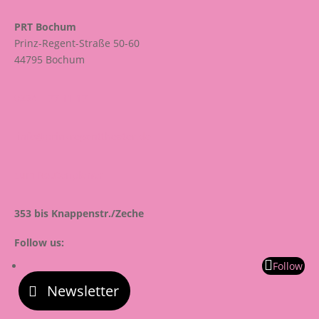
PRT Bochum
Prinz-Regent-Straße 50-60
44795 Bochum
0234 – 77 11 17
info@prinzregenttheater.de
zum Routenplaner
353 bis Knappenstr./Zeche
Follow us:
Follow
Newsletter