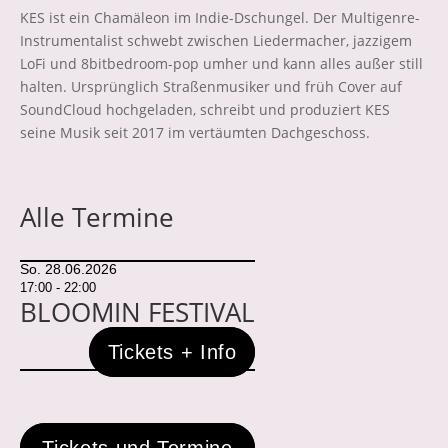
KES ist ein Chamäleon im Indie-Dschungel. Der Multigenre-
Instrumentalist schwebt zwischen Liedermacher, jazzigem
LoFi und 8bitbedroom-pop umher und kann alles außer still
halten. Ursprünglich Straßenmusiker und früh Cover auf
SoundCloud hochgeladen, schreibt und produziert KES
seine Musik seit 2017 im vertäumten Dachgeschoss.
Alle Termine
So. 28.06.2026
17:00 - 22:00
BLOOMIN FESTIVAL
Tickets + Info