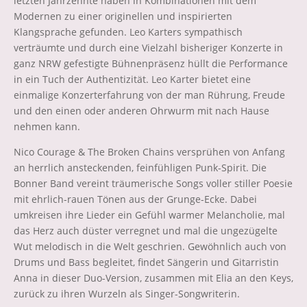
letzten Jahrzehnte haben in Kombinationen mit dem
Modernen zu einer originellen und inspirierten
Klangsprache gefunden. Leo Karters sympathisch
verträumte und durch eine Vielzahl bisheriger Konzerte in
ganz NRW gefestigte Bühnenpräsenz hüllt die Performance
in ein Tuch der Authentizität. Leo Karter bietet eine
einmalige Konzerterfahrung von der man Rührung, Freude
und den einen oder anderen Ohrwurm mit nach Hause
nehmen kann.
Nico Courage & The Broken Chains versprühen von Anfang
an herrlich ansteckenden, feinfühligen Punk-Spirit. Die
Bonner Band vereint träumerische Songs voller stiller Poesie
mit ehrlich-rauen Tönen aus der Grunge-Ecke. Dabei
umkreisen ihre Lieder ein Gefühl warmer Melancholie, mal
das Herz auch düster verregnet und mal die ungezügelte
Wut melodisch in die Welt geschrien. Gewöhnlich auch von
Drums und Bass begleitet, findet Sängerin und Gitarristin
Anna in dieser Duo-Version, zusammen mit Elia an den Keys,
zurück zu ihren Wurzeln als Singer-Songwriterin.