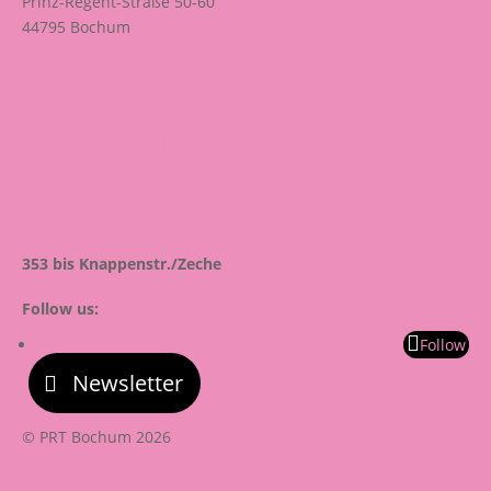
Prinz-Regent-Straße 50-60
44795 Bochum
0234 – 77 11 17
info@prinzregenttheater.de
zum Routenplaner
353 bis Knappenstr./Zeche
Follow us:
Follow
Newsletter
© PRT Bochum 2026